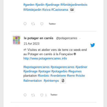
#garden
#jardin
#jardinage
#Abridejardinenbois
#Abridejardin
#iziva
#Castorama
Twitter
le potager en carrés
@potagercarres
·
21 Avr 2023
🌱 Visites et atelier vers de terre ce week-end
au Potager en carrés à la Française 🌐
http://www.potagerencarres.info
#lepotagerencarres
#potagerencarres
#jardiner
#jardinage
#potager
#potagerbio
#legumes
plantation
#lombric
#verdeterre
#terre
#visite
#alimentation
#printemps
1
Twitter