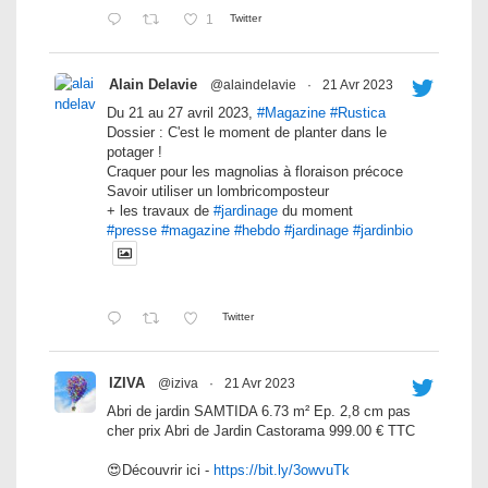
1
Twitter
Alain Delavie
@alaindelavie
·
21 Avr 2023
Du 21 au 27 avril 2023,
#Magazine
#Rustica
Dossier : C'est le moment de planter dans le
potager !
Craquer pour les magnolias à floraison précoce
Savoir utiliser un lombricomposteur
+ les travaux de
#jardinage
du moment
#presse
#magazine
#hebdo
#jardinage
#jardinbio
Twitter
IZIVA
@iziva
·
21 Avr 2023
Abri de jardin SAMTIDA 6.73 m² Ep. 2,8 cm pas
cher prix Abri de Jardin Castorama 999.00 € TTC
😍Découvrir ici -
https://bit.ly/3owvuTk