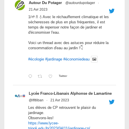
Autour Du Potager
@autourdupotager
·
21 Avr 2023
1/🌱🚿💧Avec le réchauffement climatique et les
sécheresses de plus en plus fréquentes, il est
temps de repenser notre façon de jardiner et
d'économiser l'eau.
Voici un thread avec des astuces pour réduire la
consommation d'eau au jardin !👇
#écologie
#jardinage
#économiedeau
Twitter
Lycée Franco-Libanais Alphonse de Lamartine
@lfltliban
·
21 Avr 2023
Les élèves de CP retrouvent le plaisir du
jardinage.
Observons-les!
https://www.lycee-
tripoli.edu.lb/2023/04/11/jardinage-cp/