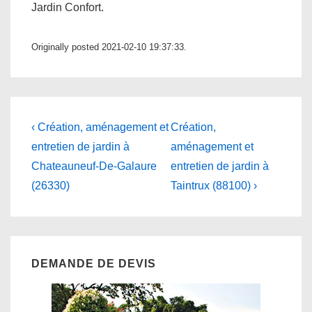
Jardin Confort.
Originally posted 2021-02-10 19:37:33.
Navigation
Previous
Next
‹ Création, aménagement et
Création,
Post
Post
de
entretien de jardin à
aménagement et
is
is
Chateauneuf-De-Galaure
entretien de jardin à
l’article
(26330)
Taintrux (88100) ›
DEMANDE DE DEVIS