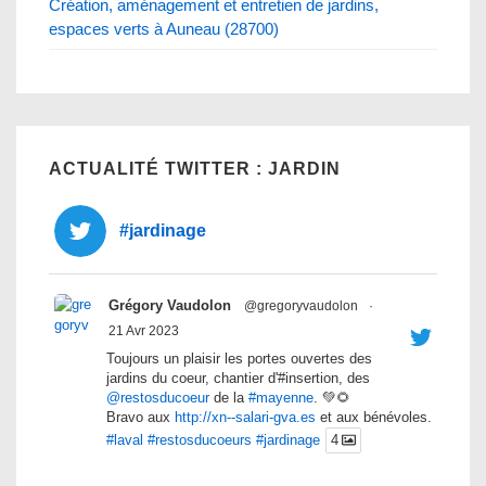
Création, aménagement et entretien de jardins,
espaces verts à Auneau (28700)
ACTUALITÉ TWITTER : JARDIN
#jardinage
Grégory Vaudolon
@gregoryvaudolon
·
21 Avr 2023
Toujours un plaisir les portes ouvertes des
jardins du coeur, chantier d'#insertion, des
@restosducoeur
de la
#mayenne
. 💚🌻
Bravo aux
http://xn--salari-gva.es
et aux bénévoles.
#laval
#restosducoeurs
#jardinage
4