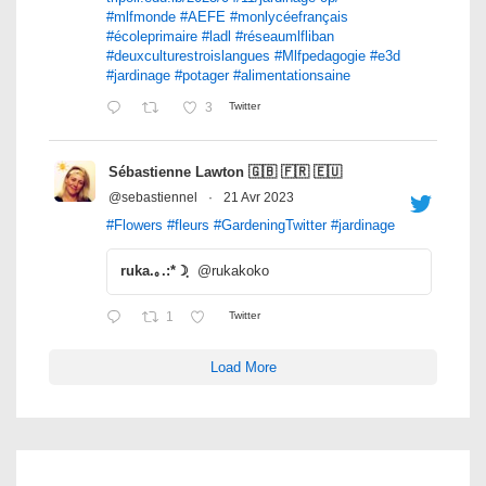
#mlfmonde
#AEFE
#monlycéefrançais
#écoleprimaire
#ladl
#réseaumlfliban
#deuxculturestroislangues
#Mlfpedagogie
#e3d
#jardinage
#potager
#alimentationsaine
3
Twitter
Sébastienne Lawton 🇬🇧 🇫🇷 🇪🇺
@sebastiennel
·
21 Avr 2023
#Flowers
#fleurs
#GardeningTwitter
#jardinage
ruka.｡.:*☽ฺ
@rukakoko
1
Twitter
Load More